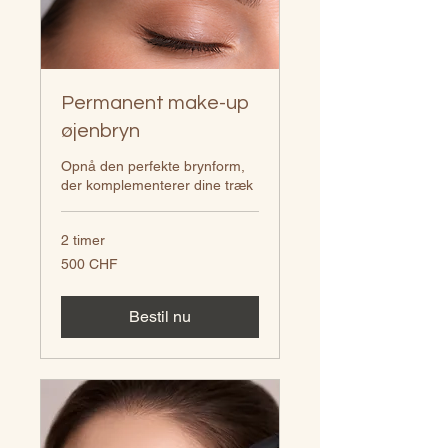
Permanent make-up
øjenbryn
Opnå den perfekte brynform,
der komplementerer dine træk
2 timer
500
500 CHF
schweizerfranc
Bestil nu