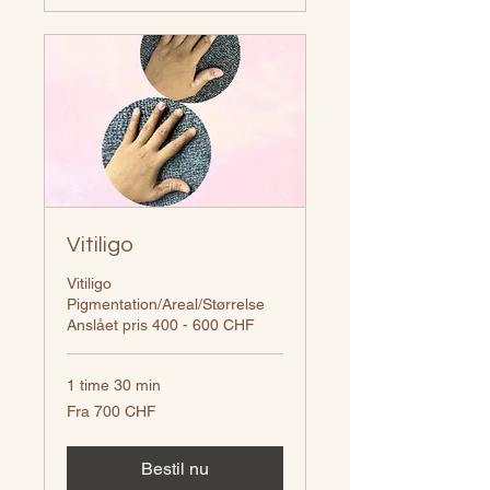
Vitiligo
Vitiligo
Pigmentation/Areal/Størrelse
Anslået pris 400 - 600 CHF
1 time 30 min
Fra
Fra 700 CHF
700
CHF
Bestil nu