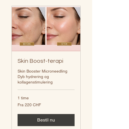
Skin Boost-terapi
Skin Booster Microneedling
Dyb hydrering og
kollagenstimulering
1 time
Fra
Fra 220 CHF
220
CHF
Bestil nu