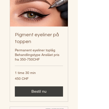
Pigment eyeliner på
toppen
Permanent eyeliner toplåg
Behandlingstype Anslået pris
fra 350-750CHF
1 time 30 min
450
450 CHF
schweizerfranc
Bestil nu