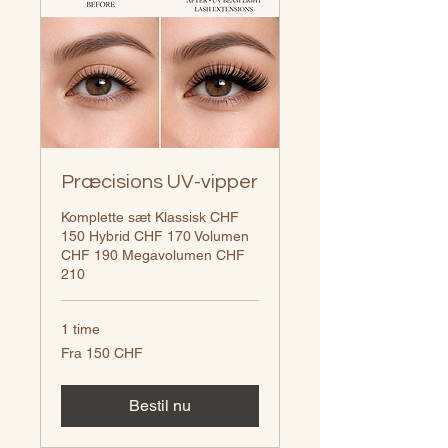
Præcisions UV-vipper
Komplette sæt Klassisk CHF
150 Hybrid CHF 170 Volumen
CHF 190 Megavolumen CHF
210
1 time
Fra
Fra 150 CHF
150
CHF
Bestil nu