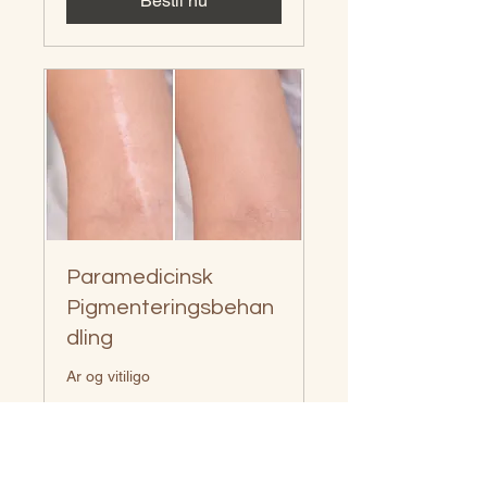
Bestil nu
Paramedicinsk
Pigmenteringsbehan
dling
Ar og vitiligo
1 time 30 min
Fra
Fra 300 CHF
300
CHF