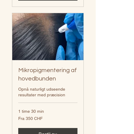
Mikropigmentering af
hovedbunden
Opnå naturligt udseende
resultater med præcision
1 time 30 min
Fra
Fra 350 CHF
350
CHF