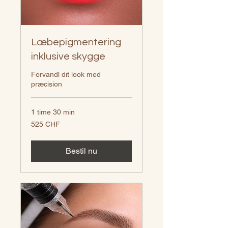
Læbepigmentering
inklusive skygge
Forvandl dit look med
præcision
1 time 30 min
525
525 CHF
schweizerfranc
Bestil nu