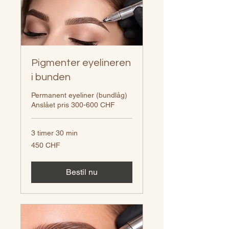
Pigmenter eyelineren
i bunden
Permanent eyeliner (bundlåg)
Anslået pris 300-600 CHF
3 timer 30 min
450
450 CHF
schweizerfranc
Bestil nu