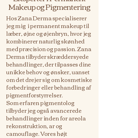
Makeup og Pigmentering
Hos Zana Derma specialiserer
jeg mig i permanent makeup til
læber, øjne og øjenbryn, hvor jeg
kombinerer naturlig skønhed
med præcision og passion. Zana
Derma tilbyder skræddersyede
behandlinger, der tilpasses dine
unikke behov og ønsker, uanset
om det drejer sig om kosmetiske
forbedringer eller behandling af
pigmentforstyrrelser.
Som erfaren pigmentolog
tilbyder jeg også avancerede
behandlinger inden for areola
rekonstruktion, ar og
camouflage. Vores højt